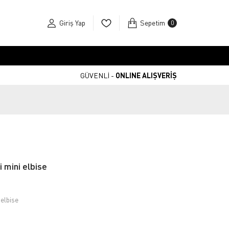
Giriş Yap
Sepetim
0
GÜVENLİ -
ONLINE ALIŞVERİŞ
i mini elbise
 elbise