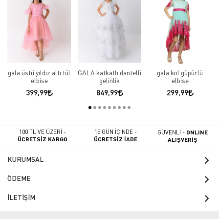
gala üstü yıldız altı tül
GALA katkatlı dantelli
gala kol güpürlü
elbise
gelinlik
elbise
399,99
849,99
299,99
100 TL VE ÜZERİ -
15 GÜN İÇİNDE -
GÜVENLİ -
ONLINE
ÜCRETSİZ KARGO
ÜCRETSİZ İADE
ALIŞVERİŞ
KURUMSAL
ÖDEME
İLETİŞİM