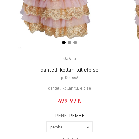
Ga&La
dantelli kolları tül elbise
p-000666
dantelli kolları tül elbise
499,99
RENK:
PEMBE