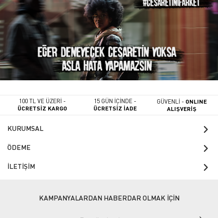
100 TL VE ÜZERİ -
15 GÜN İÇİNDE -
GÜVENLİ -
ONLINE
ÜCRETSİZ KARGO
ÜCRETSİZ İADE
ALIŞVERİŞ
KURUMSAL
ÖDEME
İLETİŞİM
KAMPANYALARDAN HABERDAR OLMAK İÇİN