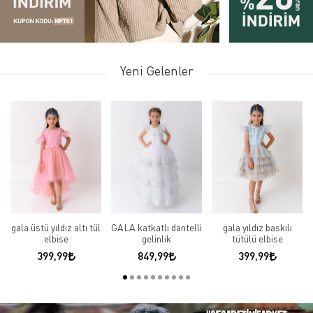
Yeni Gelenler
gala üstü yıldız altı tül
GALA katkatlı dantelli
gala yıldız baskılı
elbise
gelinlik
tütülü elbise
399,99
849,99
399,99