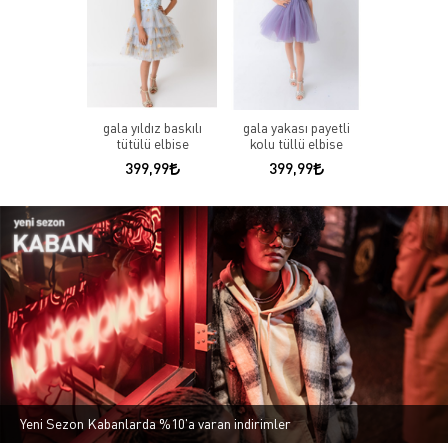
gala yıldız baskılı
gala yakası payetli
tütülü elbise
kolu tüllü elbise
399,99
399,99
Yeni Sezon Kabanlarda %10'a varan indirimler