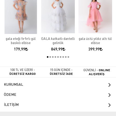
gala eteği fırfırlı gül
GALA katkatlı dantelli
gala üstü yıldız altı tül
baskılı elbise
gelinlik
elbise
179,99
849,99
399,99
100 TL VE ÜZERİ -
15 GÜN İÇİNDE -
GÜVENLİ -
ONLINE
ÜCRETSİZ KARGO
ÜCRETSİZ İADE
ALIŞVERİŞ
KURUMSAL
ÖDEME
İLETİŞİM