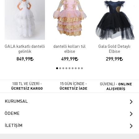
GALA katkatlı dantelli
dantelli kolları tül
Gala Gold Detaylı
gelinlik
elbise
Elbise
849,99
499,99
299,99
100 TL VE ÜZERİ -
15 GÜN İÇİNDE -
GÜVENLİ -
ONLINE
ÜCRETSİZ KARGO
ÜCRETSİZ İADE
ALIŞVERİŞ
KURUMSAL
ÖDEME
İLETİŞİM