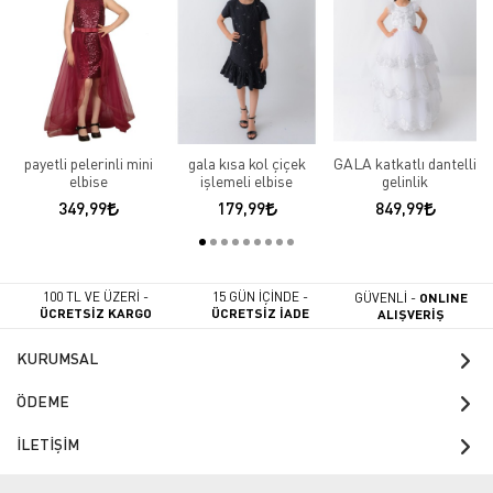
payetli pelerinli mini
gala kısa kol çiçek
GALA katkatlı dantelli
elbise
işlemeli elbise
gelinlik
349,99
179,99
849,99
100 TL VE ÜZERİ -
15 GÜN İÇİNDE -
GÜVENLİ -
ONLINE
ÜCRETSİZ KARGO
ÜCRETSİZ İADE
ALIŞVERİŞ
KURUMSAL
ÖDEME
İLETİŞİM