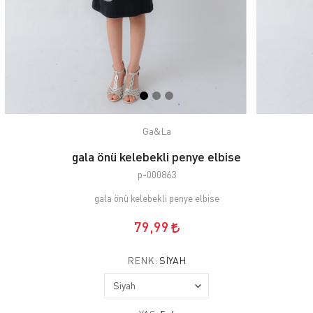
Ga&La
gala önü kelebekli penye elbise
p-000863
gala önü kelebekli penye elbise
79,99
RENK:
SIYAH