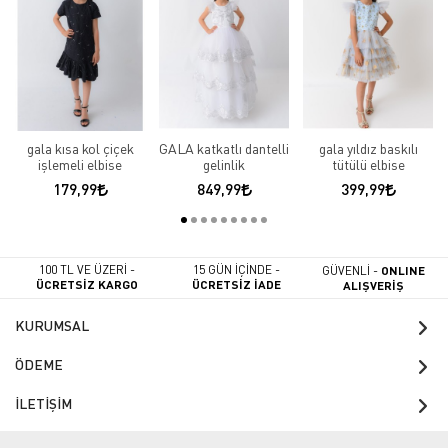
gala kısa kol çiçek
GALA katkatlı dantelli
gala yıldız baskılı
işlemeli elbise
gelinlik
tütülü elbise
179,99
849,99
399,99
100 TL VE ÜZERİ -
15 GÜN İÇİNDE -
GÜVENLİ -
ONLINE
ÜCRETSİZ KARGO
ÜCRETSİZ İADE
ALIŞVERİŞ
KURUMSAL
ÖDEME
İLETİŞİM