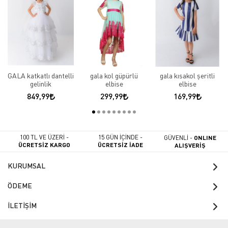
GALA katkatlı dantelli
gala kol güpürlü
gala kısakol şeritli
gelinlik
elbise
elbise
849,99
299,99
169,99
100 TL VE ÜZERİ -
15 GÜN İÇİNDE -
GÜVENLİ -
ONLINE
ÜCRETSİZ KARGO
ÜCRETSİZ İADE
ALIŞVERİŞ
KURUMSAL
ÖDEME
İLETİŞİM