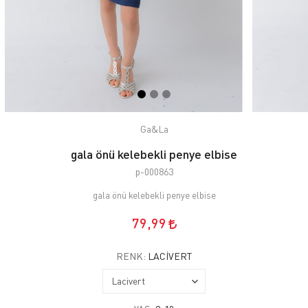
Ga&La
gala önü kelebekli penye elbise
p-000863
gala önü kelebekli penye elbise
79,99
RENK:
LACIVERT