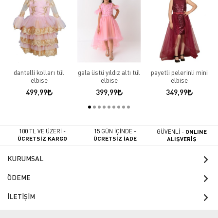
dantelli kolları tül
gala üstü yıldız altı tül
payetli pelerinli mini
elbise
elbise
elbise
499,99
399,99
349,99
100 TL VE ÜZERİ -
15 GÜN İÇİNDE -
GÜVENLİ -
ONLINE
ÜCRETSİZ KARGO
ÜCRETSİZ İADE
ALIŞVERİŞ
KURUMSAL
ÖDEME
İLETİŞİM