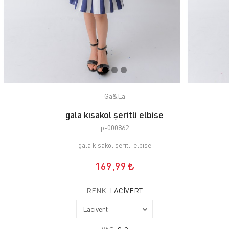
Ga&La
gala kısakol şeritli elbise
p-000862
gala kısakol şeritli elbise
169,99
RENK:
LACIVERT